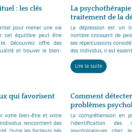
tuel : les clés
La psychothérapie p
traitement de la d
sentiel pour mener une vie
La dépression est un t
 cet équilibre peut être
nombre croissant de per
te. Découvrez offre des
ses répercussions considér
ualité et trouver le bien-
des individus, il est essen
Lire la suite
x qui favorisent
Comment détecter 
problèmes psycholo
r votre bien-être et votre
La compréhension en ps
individus rencontrent des
l’identification des
té. Outre les facteurs liés
psychologiques chez l