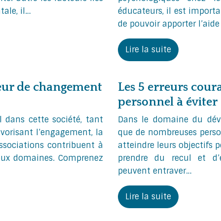
ale, il…
éducateurs, il est import
de pouvoir apporter l’aide
Lire la suite
yseur de changement
Les 5 erreurs cou
personnel à éviter
l dans cette société, tant
Dans le domaine du déve
favorisant l’engagement, la
que de nombreuses person
associations contribuent à
atteindre leurs objectifs 
reux domaines. Comprenez
prendre du recul et d’é
peuvent entraver…
Lire la suite